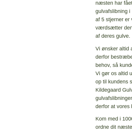
næsten har fået
gulvafslibning i
af 5 stjerner e
værdsætter den 
af deres gulve.
Vi ønsker altid 
derfor bestræb
behov, så kunde
Vi gør os altid
op til kundens 
Kildegaard Gul
gulvafslibningen
derfor at vores
Kom med i 1000+
ordne dit næste 