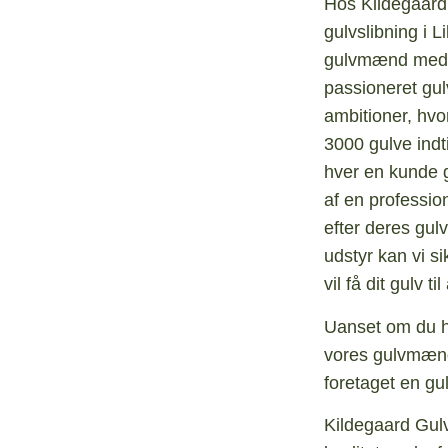
Hos Kildegaard 
gulvslibning i L
gulvmænd med ov
passioneret gul
ambitioner, hvo
3000 gulve indt
hver en kunde g
af en profession
efter deres gul
udstyr kan vi si
vil få dit gulv t
Uanset om du ha
vores gulvmænd 
foretaget en gulv
Kildegaard Gulv