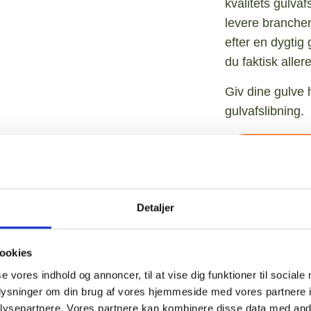
kvalitets gulvafs
levere branchen
efter en dygtig g
du faktisk aller
Giv dine gulve h
gulvafslibning.
60 80 30 95
Detaljer
ookies
se vores indhold og annoncer, til at vise dig funktioner til sociale
oplysninger om din brug af vores hjemmeside med vores partnere i
ysepartnere. Vores partnere kan kombinere disse data med andr