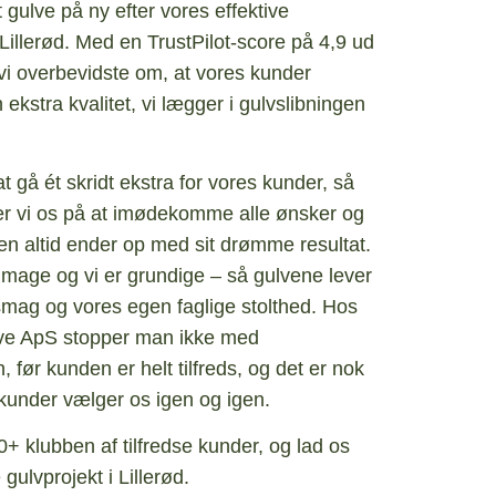
 gulve på ny efter vores effektive
 Lillerød. Med en TrustPilot-score på 4,9 ud
r vi overbevidste om, at vores kunder
ekstra kvalitet, vi lægger i gulvslibningen
at gå ét skridt ekstra for vores kunder, så
er vi os på at imødekomme alle ønsker og
n altid ender op med sit drømme resultat.
 umage og vi er grundige – så gulvene lever
smag og vores egen faglige stolthed. Hos
ve ApS stopper man ikke med
, før kunden er helt tilfreds, og det er nok
 kunder vælger os igen og igen.
 klubben af tilfredse kunder, og lad os
gulvprojekt i Lillerød.