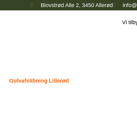
Blovstrød Alle 2, 3450 Allerød
info@
Vi til
Gulvafslibning Lillerød
Kildegaard Gulve er din 
gulvafslibning i Lillerø
erfaring i branchen.