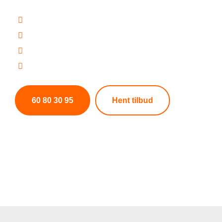
Når du vælger os, er du garanteret et gulvfirma 
+1000 Glade kunder
+3000 Opgaver udført
2 års garanti på udført arbejde
Altid høj kvalitet til konkurrencedygtige priser
60 80 30 95
Hent tilbud