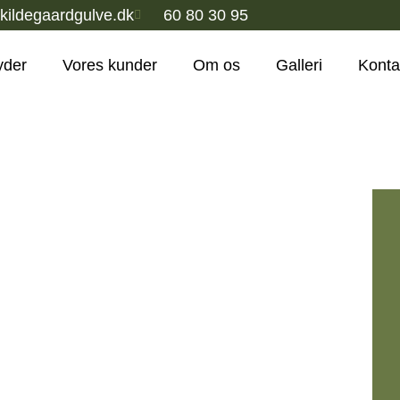
kildegaardgulve.dk
60 80 30 95
byder
Vores kunder
Om os
Galleri
Konta
lokale ekspert i
d med mere end 25 års