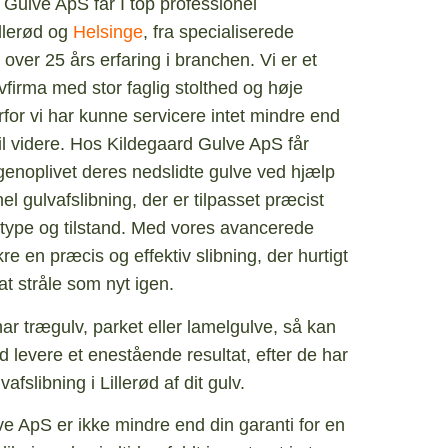
Gulve ApS får I top professionel
illerød og
Helsinge
, fra specialiserede
er 25 års erfaring i branchen. Vi er et
vfirma med stor faglig stolthed og høje
rfor vi har kunne servicere intet mindre end
il videre. Hos Kildegaard Gulve ApS får
enoplivet deres nedslidte gulve ved hjælp
el gulvafslibning, der er tilpasset præcist
vtype og tilstand. Med vores avancerede
kre en præcis og effektiv slibning, der hurtigt
il at stråle som nyt igen.
r trægulv, parket eller lamelgulve, så kan
levere et enestående resultat, efter de har
afslibning i Lillerød af dit gulv.
e ApS er ikke mindre end din garanti for en