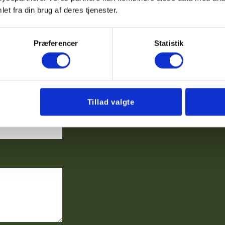
tilbud
et fra din brug af deres tjenester.
Præferencer
Statistik
Tillad valgte