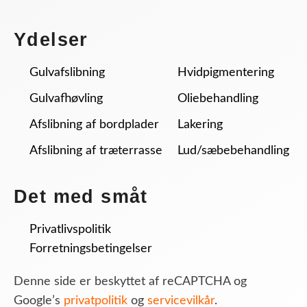
Ydelser
Gulvafslibning
Hvidpigmentering
Gulvafhøvling
Oliebehandling
Afslibning af bordplader
Lakering
Afslibning af træterrasse
Lud/sæbebehandling
Det med småt
Privatlivspolitik
Forretningsbetingelser
Denne side er beskyttet af reCAPTCHA og
Google’s
privatpolitik
og
servicevilkår
.